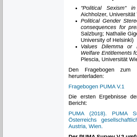
"Political Sexism" 
Aichholzer, Universitä
Political Gender Ster
consequences for pref
Salzburg; Nathalie Gig
University of Helsinki)
Values Dilemma or 
Welfare Entitlements f
Plescia, Universität Wi
Den Fragebogen zum 
herunterladen:
Fragebogen PUMA V.1
Die ersten Ergebnisse de
Bericht:
PUMA (2018). PUMA Surv
Österreichs gesellschaftl
Austria, Wien.
Der PUMA Survey V.2 umfa