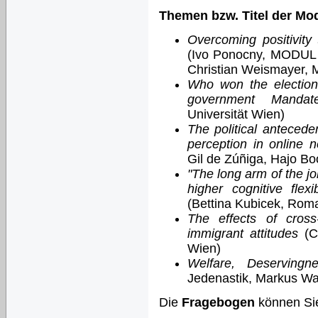
Themen bzw. Titel der Mo
Overcoming positivity 
(Ivo Ponocny, MODUL U
Christian Weismayer, 
Who won the election?
government Mandat
Universität Wien)
The political anteced
perception in online
Gil de Zúñiga, Hajo B
"The long arm of the j
higher cognitive fle
(Bettina Kubicek, Rom
The effects of cross
immigrant attitudes
(Ca
Wien)
Welfare, Deservingn
Jedenastik, Markus Wag
Die
Fragebogen
können Sie