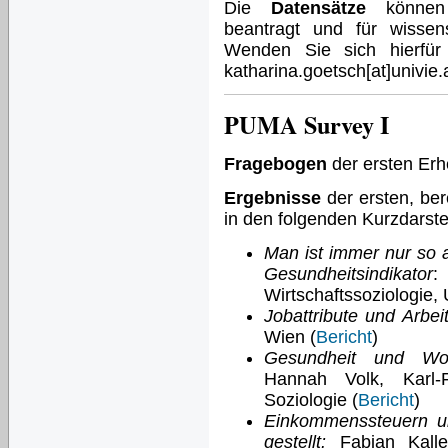
Die
Datensätze
könne
beantragt und für wissen
Wenden Sie sich hierfür b
katharina.goetsch[at]univie.
PUMA Survey I
Fragebogen
der ersten Er
Ergebnisse
der ersten, be
in den folgenden Kurzdarste
Man ist immer nur so al
Gesundheitsindikator
:
Wirtschaftssoziologie, 
Jobattribute und Arbei
Wien (
Bericht
)
Gesundheit und Work
Hannah Volk, Karl-F
Soziologie (
Bericht
)
Einkommenssteuern u
gestellt:
Fabian Kallei