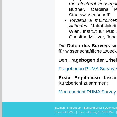
the electoral consequ
Büttner, Carolina P
Staatswissenschaft)
Towards a multidime
Attitudes
(Jakob-Morit
Wien, Institut für Pub
Christine Meltzer, Joh
Die
Daten des Surveys
si
für wissenschaftliche Zwecke
Den
Fragebogen der Erhe
Fragebogen PUMA Survey V
Erste Ergebnisse
fassen
Kurzbericht zusammen:
Modulbericht PUMA Survey 
Sitemap
|
Impressum
|
Barrierefreiheit
|
Datensch
Universität Wien | Universitätsring 1 | 1010 Wien