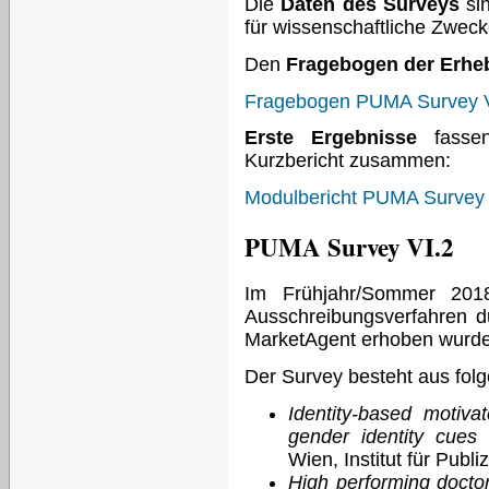
Die
Daten des Surveys
si
für wissenschaftliche Zwecke
Den
Fragebogen der Erhe
Fragebogen PUMA Survey V
Erste Ergebnisse
fassen
Kurzbericht zusammen:
Modulbericht PUMA Survey 
PUMA Survey VI.2
Im Frühjahr/Sommer 201
Ausschreibungsverfahren du
MarketAgent erhoben wurd
Der Survey besteht aus fol
Identity-based motiva
gender identity cues
(
Wien, Institut für Pub
High performing docto